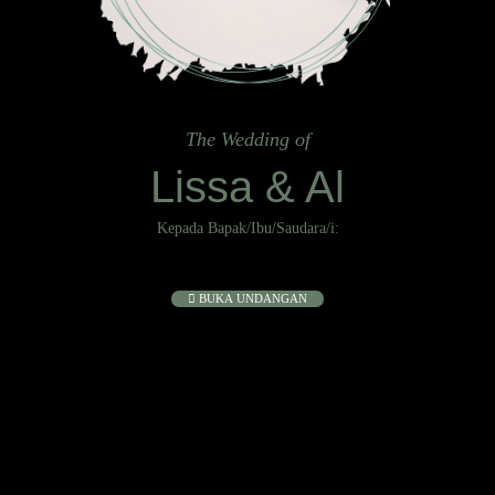
The Wedding of
Lissa & Al
Kepada Bapak/Ibu/Saudara/i:
Tamu Undangan
BUKA UNDANGAN